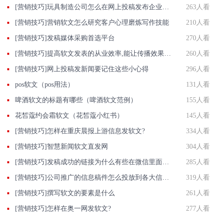
[营销技巧]玩具制造公司怎么在网上投稿发布企业正能量推广稿件？
263人看
[营销技巧]营销软文怎么研究客户心理磨炼写作技能
210人看
[营销技巧]发稿媒体采购首选平台
270人看
[营销技巧]提高软文发表的从业效率,能让传播效果事半功倍
260人看
[营销技巧]网上投稿发新闻要记住这些小心得
296人看
pos软文（pos用法）
131人看
啤酒软文的标题有哪些（啤酒软文范例）
155人看
花皙蔻约会霜软文（花皙蔻小红书）
145人看
[营销技巧]怎样在重庆晨报​上游信息发软文?
334人看
[营销技巧]智慧新闻软文直发网
304人看
[营销技巧]发稿成功的链接为什么有些在微信里面打不开？
285人看
[营销技巧]公司推广的信息稿件怎么投放到各大信息门户网站？
319人看
[营销技巧]撰写软文的要素是什么
261人看
[营销技巧]怎样在奥一网发软文?
277人看