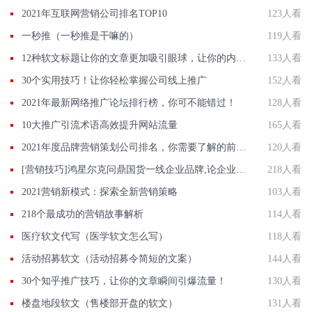
2021年互联网营销公司排名TOP10
123人看
一秒推（一秒推是干嘛的）
119人看
12种软文标题让你的文章更加吸引眼球，让你的内容更加生动传神！
133人看
30个实用技巧！让你轻松掌握公司线上推广
152人看
2021年最新网络推广论坛排行榜，你可不能错过！
128人看
10大推广引流术语高效提升网站流量
165人看
2021年度品牌营销策划公司排名，你需要了解的前10强
120人看
[营销技巧]鸿星尔克问鼎国货一线企业品牌,论企业品牌舆情监测的重要性
218人看
2021营销新模式：探索全新营销策略
103人看
218个最成功的营销故事解析
114人看
医疗软文代写（医学软文怎么写）
118人看
活动招募软文（活动招募令简短的文案）
144人看
30个知乎推广技巧，让你的文章瞬间引爆流量！
130人看
楼盘地段软文（售楼部开盘的软文）
131人看