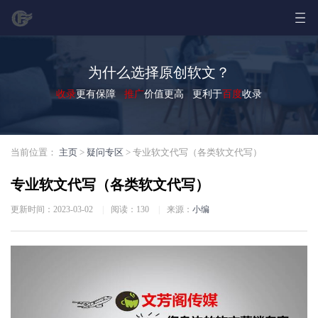
为什么选择原创软文？
收录
更有保障
推广
价值更高 更利于
百度
收录
当前位置：
主页
>
疑问专区
> 专业软文代写（各类软文代写）
专业软文代写（各类软文代写）
更新时间：2023-03-02
|
阅读：
130
|
来源：
小编