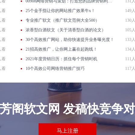
人看
00908网络营销与策划：打造您的品牌营销利器！
131
人看
25个金手指让你的网站推广效果牛x！
149
人看
专业推广软文（推广软文范例大全500）
130
人看
浓香型白酒软文（关于清香型白酒的论文）
105
人看
30个高效推广网站，助你快速提升业务曝光度！
133
人看
21招高效推广，让你网上赢在起跑线！
134
人看
2021年度营销日历：抓住每个营销时机
111
人看
10个高效公司网络营销推广技巧
117
芳阁软文网 发稿快竞争
马上注册