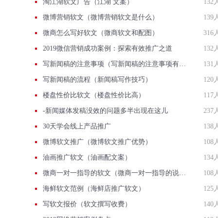
淘江湖软文广告（江湖 文案）
132
微博营销软文（微博营销软文是什么）
139
微商怎么写好软文（微商软文和配图）
316
2019微信营销成功案例：探索有效推广之道
132
写新闻稿的注意事项（写新闻稿的注意事项有哪些）
131
写新闻稿的流程（新闻稿写作技巧）
120
楼盘性价比软文（楼盘性价比高）
117
-新闻媒体发稿没效的问题多半出现在这儿
237
30天学会线上产品推广
138
微博软文推广（微博软文推广优势）
108
油画推广软文（油画配文案）
134
微商一对一指导的软文（微商一对一指导的说说）
108
海鲜软文范例（海鲜店推广软文）
125
写软文报价（软文撰写收费）
140