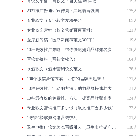
写软文平台（写软文平台关注 稿件吧）
119
2021推广普通话宣传周：共建语言强国
135
专业软文（专业软文发稿平台）
105
专业软文营销（软文营销百度百科）
121
医疗新闻稿（医疗新闻稿范文300字）
119
10种高效推广策略，帮你快速提升品牌知名度！
136
写软文价格（写软文收入）
104
水酒软文（酒水营销软文范文）
138
100个微信营销方案，让你的品牌火起来！
131
10种高效推广活动的方法，助力品牌快速壮大！
131
10种最有效的免费推广方法，提高品牌曝光率！
134
专业软文营销推广多少钱（软文推广要多少钱）
132
14招轻松掌握网络营销技巧
131
卫生巾推广软文怎么写吸引人（卫生巾推销广告词长篇）
118