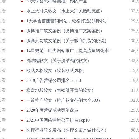
人看
30天学会怎样链接推广你的产品
136
人看
水上大冲关软文（水上大冲关活动亮点）
132
人看
1天学会搭建营销网站，轻松打造品牌网站！
129
人看
微博推广软文案例（微博推广文案案例）
125
人看
微商到货软文范例（关于微商到货的说说）
130
人看
14星规范：助力网站推广，提高流量转化率！
146
人看
洗洁精软文（关于洗洁精的软文）
142
人看
欧式风格软文（软装欧式风格）
115
人看
2019广告营销公司排名Top10
119
人看
楼盘地段软文（售楼部开盘的软文）
131
人看
一篇推广软文（推广软文范例大全500）
132
人看
2020年度营销成功案例盘点
129
人看
2021中国网络营销公司排名Top10
129
人看
医疗行业软文发布（医疗文案是做什么的）
96