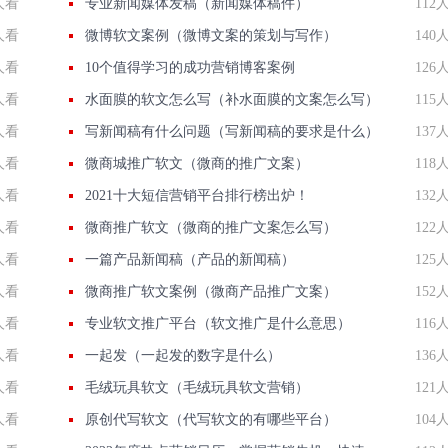
人看
专业新闻媒体发稿（新闻媒体稿件）
112
人看
微博软文案例（微博文案的策划与写作）
140
人看
10个值得学习的成功营销博客案例
126
人看
水面膜的软文怎么写（补水面膜的文案怎么写）
115
人看
写新闻稿有什么问题（写新闻稿的要求是什么）
137
人看
微商城推广软文（微商的推广文案）
118
人看
2021十大短信营销平台排行榜出炉！
132
人看
微商推广软文（微商的推广文案怎么写）
122
人看
一篇产品新闻稿（产品的新闻稿）
125
人看
微商推广软文案例（微商产品推广文案）
152
人看
专业软文推广平台（软文推广是什么意思）
116
人看
一起发（一起发的数字是什么）
136
人看
毛绒玩具软文（毛绒玩具软文营销）
121
人看
原创代写软文（代写软文的有哪些平台）
104