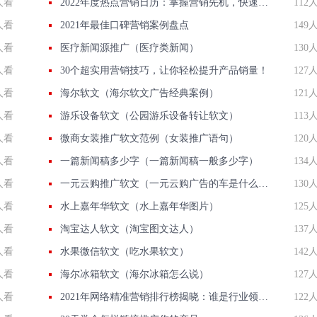
人看
2022年度热点营销日历：掌握营销先机，快速提升品牌影响力！
112
人看
2021年最佳口碑营销案例盘点
149
人看
医疗新闻源推广（医疗类新闻）
130
人看
30个超实用营销技巧，让你轻松提升产品销量！
127
人看
海尔软文（海尔软文广告经典案例）
121
人看
游乐设备软文（公园游乐设备转让软文）
113
人看
微商女装推广软文范例（女装推广语句）
120
人看
一篇新闻稿多少字（一篇新闻稿一般多少字）
134
人看
一元云购推广软文（一元云购广告的车是什么牌子）
130
人看
水上嘉年华软文（水上嘉年华图片）
125
人看
淘宝达人软文（淘宝图文达人）
137
人看
水果微信软文（吃水果软文）
142
人看
海尔冰箱软文（海尔冰箱怎么说）
127
人看
2021年网络精准营销排行榜揭晓：谁是行业领袖？
122