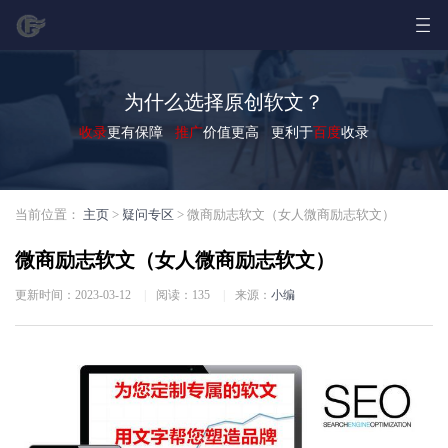
为什么选择原创软文？
收录
更有保障
推广
价值更高 更利于
百度
收录
当前位置：
主页
>
疑问专区
> 微商励志软文（女人微商励志软文）
微商励志软文（女人微商励志软文）
更新时间：2023-03-12
|
阅读：
135
|
来源：
小编