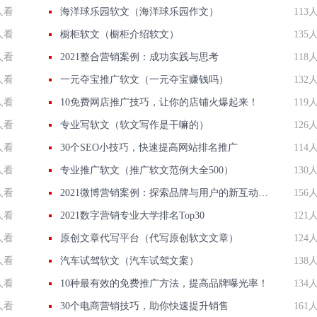
人看
海洋球乐园软文（海洋球乐园作文）
113
人看
橱柜软文（橱柜介绍软文）
135
人看
2021整合营销案例：成功实践与思考
118
人看
一元夺宝推广软文（一元夺宝赚钱吗）
132
人看
10免费网店推广技巧，让你的店铺火爆起来！
119
人看
专业写软文（软文写作是干嘛的）
126
人看
30个SEO小技巧，快速提高网站排名推广
114
人看
专业推广软文（推广软文范例大全500）
130
人看
2021微博营销案例：探索品牌与用户的新互动模式
156
人看
2021数字营销专业大学排名Top30
121
人看
原创文章代写平台（代写原创软文文章）
124
人看
汽车试驾软文（汽车试驾文案）
138
人看
10种最有效的免费推广方法，提高品牌曝光率！
134
人看
30个电商营销技巧，助你快速提升销售
161