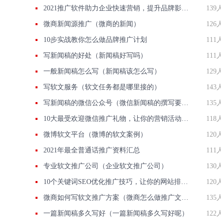
2021推广软件助力企业快速营销，提升品牌影响力！
139
微商新闻源推广（微商的新闻）
126
10步实战教你怎么做品牌推广计划
111
写新闻稿的好处（新闻稿好写吗）
111
一般新闻稿怎么写（新闻稿该怎么写）
129
写软文服务（软文任务都是哪里接的）
143
写新闻稿的微信公众号（微信新闻稿的撰写要求）
135
10大最受欢迎微信推广礼物，让你的营销活动更有吸引力！
118
微博软文平台（微博的软文案例）
120
2021年最全普通话推广资料汇总
111
专业软文推广公司（企业软文推广公司）
130
10个关键词SEO优化推广技巧，让你的网站排名飞升
120
微商如何写软文推广方案（微商怎么做推广文案）
135
一篇新闻稿多久写好（一篇新闻稿多久写好呢）
122