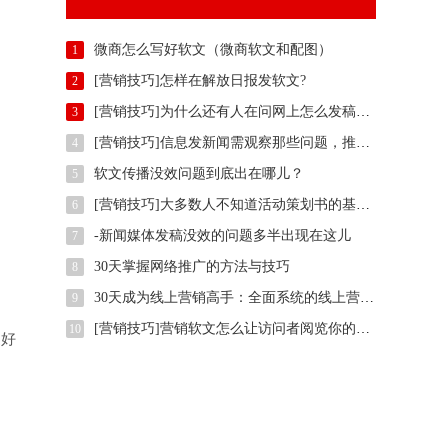
微商怎么写好软文（微商软文和配图）
1
[营销技巧]怎样在解放日报发软文?
2
[营销技巧]为什么还有人在问网上怎么发稿？用智慧软文
3
[营销技巧]信息发新闻需观察那些问题，推广方法有那些？
4
软文传播没效问题到底出在哪儿？
5
。
[营销技巧]大多数人不知道活动策划书的基本样式是什么,我们一起了解下
6
-新闻媒体发稿没效的问题多半出现在这儿
7
30天掌握网络推广的方法与技巧
8
30天成为线上营销高手：全面系统的线上营销培训
9
[营销技巧]营销软文怎么让访问者阅览你的整篇文案
10
更好