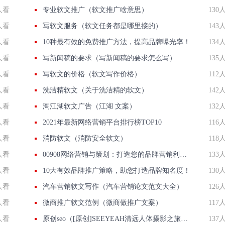
人看
专业软文推广（软文推广啥意思）
130
人看
写软文服务（软文任务都是哪里接的）
143
人看
10种最有效的免费推广方法，提高品牌曝光率！
134
人看
写新闻稿的要求（写新闻稿的要求怎么写）
135
人看
写软文的价格（软文写作价格）
112
人看
洗洁精软文（关于洗洁精的软文）
142
人看
淘江湖软文广告（江湖 文案）
132
人看
2021年最新网络营销平台排行榜TOP10
116
人看
消防软文（消防安全软文）
118
人看
00908网络营销与策划：打造您的品牌营销利器！
133
人看
10大有效品牌推广策略，助您打造品牌知名度！
130
人看
汽车营销软文写作（汽车营销论文范文大全）
126
人看
微商推广软文范例（微商做推广文案）
117
人看
原创seo（[原创]SEEYEAH清远人体摄影之旅花絮---人像拍摄）
137