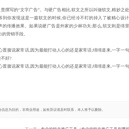
责撰写的“文字广告”。与硬广告相比,软文之所以叫做软文,精妙之
形。等到你发现这是一篇软文的时候,你已经冷不盯的掉入了被精心设
声的传播效果。如果说硬广告是外家的少林功夫;那么,软文则是绵
力的营销手段。
心置腹说家常话,因为最能打动人心的还是家常话;绵绵道来,一字一
不好?
心置腹说家常话,因为最能打动人心的还是家常话;绵绵道来,一字一
络信息为目的，非商业用途，如有异议请及时联系，本人将予以删除。