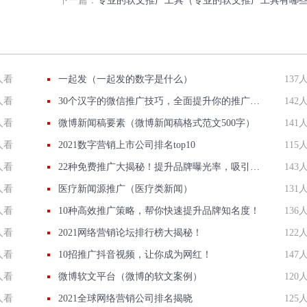
下一篇：
专业的软文推广工具（专业的软文推广工具有哪
人看
一起发（一起发的数字是什么）
137
人看
30个汉字的微信推广技巧，全面提升你的推广效果！
142
人看
微博新闻稿要素（微博新闻稿格式范文500字）
141
人看
2021数字营销上市公司排名top10
115
人看
22种免费推广大揭秘！提升品牌曝光率，吸引潜在客户！
143
人看
医疗新闻源推广（医疗类新闻）
131
人看
10种高效推广策略，帮你快速提升品牌知名度！
136
人看
2021网络营销论坛排行榜大揭秘！
122
人看
10招推广抖音视频，让你成为网红！
147
人看
微博软文平台（微博的软文案例）
120
人看
2021全球网络营销公司排名揭晓
125