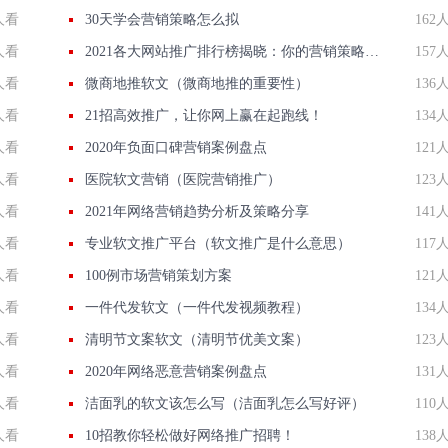
人看
30天学会营销策略怎么拟
162
人看
2021各大网站推广排行榜揭晓：你的营销策略跟上榜单了吗？
157
人看
微商地推软文（微商地推的重要性）
136
人看
21招高效推广，让你网上赢在起跑线！
134
人看
2020年负面口碑营销案例盘点
121
人看
医院软文营销（医院营销推广）
123
人看
2021年网络营销趋势分析及策略分享
141
人看
专业软文推广平台（软文推广是什么意思）
117
人看
100例市场营销策划方案
121
人看
一件代发软文（一件代发视频教程）
134
人看
清明节文案软文（清明节优美文案）
123
人看
2020年网络恶意营销案例盘点
131
人看
洁面乳的软文该怎么写（洁面乳怎么写好评）
110
人看
10招教你轻松做好网络推广招聘！
138