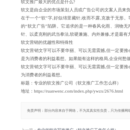
软文推广最大的优点是什么?
软文是由企业的市场策划人员或广告公司的文案人员来负
在于一个“软”字,好似绵里藏针,收而不露,克敌于无
的“软文广告”陷阱。它追求的是一种春风化雨、润物无
针、以柔克刚的武当拳法,软硬兼施、内外兼修,才是最有
软文营销的优越性和特殊性
软文营销文字可以不要华丽、可以无需震撼,但一定要推
是为消费者的利益着想。如果能有这样的格局,企业何愁做
软文营销文字可以不要华丽、可以无需震撼,但一定要推
为消费者的利益着想。
标题：专业的软文推广公司（软文推广工作怎么样）
地址：https://ruanwenc.com/index.php/ywzx/2676.html
免责声明：部分内容来自于网络，不为其真实性负责，只为传播网