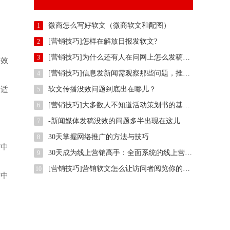
微商怎么写好软文（微商软文和配图）
1
[营销技巧]怎样在解放日报发软文?
2
[营销技巧]为什么还有人在问网上怎么发稿？用智慧软文
3
销效
[营销技巧]信息发新闻需观察那些问题，推广方法有那些？
4
定适
软文传播没效问题到底出在哪儿？
5
[营销技巧]大多数人不知道活动策划书的基本样式是什么,我们一起了解下
6
-新闻媒体发稿没效的问题多半出现在这儿
7
30天掌握网络推广的方法与技巧
8
广中
30天成为线上营销高手：全面系统的线上营销培训
9
[营销技巧]营销软文怎么让访问者阅览你的整篇文案
10
广中