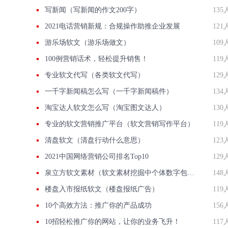
写新闻（写新闻的作文200字）
135
2021电话营销新规：合规操作助推企业发展
121
游乐场软文（游乐场做文）
109
100例营销话术，轻松提升销售！
119
专业软文代写（各类软文代写）
129
一千字新闻稿怎么写（一千字新闻稿件）
134
淘宝达人软文怎么写（淘宝图文达人）
130
专业的软文营销推广平台（软文营销写作平台）
119
清盘软文（清盘行动什么意思）
123
2021中国网络营销公司排名Top10
129
泉立方软文素材（软文素材挖掘中个体数字包括哪些）
148
楼盘入市报纸软文（楼盘报纸广告）
119
10个高效方法：推广你的产品成功
156
10招轻松推广你的网站，让你的业务飞升！
117