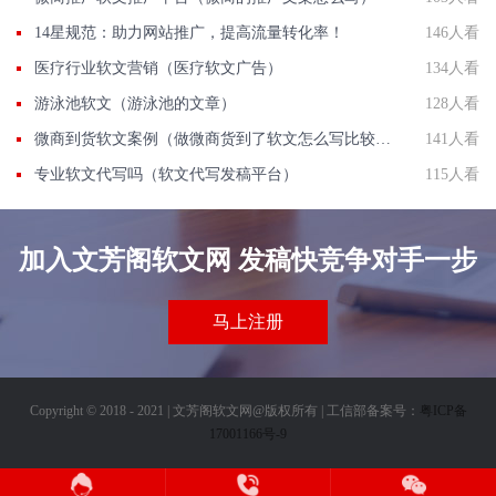
14星规范：助力网站推广，提高流量转化率！
146人看
医疗行业软文营销（医疗软文广告）
134人看
游泳池软文（游泳池的文章）
128人看
微商到货软文案例（做微商货到了软文怎么写比较好）
141人看
专业软文代写吗（软文代写发稿平台）
115人看
加入文芳阁软文网 发稿快竞争对手一步
马上注册
Copyright © 2018 - 2021 | 文芳阁软文网@版权所有 | 工信部备案号：
粤ICP备
17001166号-9