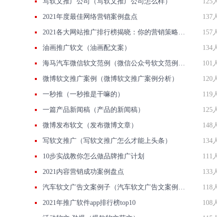
写软文推广公司（写软文推广公司怎么样）
125
2021年度最佳网络营销案例盘点
137
2021各大网站推广排行榜揭晓：你的营销策略跟上榜单了吗？
157
油画推广软文（油画配文案）
134
海马汽车微信软文范例（微信公众号软文范例免费）
101
微博软文推广案例（微博软文推广案例分析）
120
一秒推（一秒推是干嘛的）
119
一篇产品新闻稿（产品的新闻稿）
125
微博发布软文（发布微博文章）
148
写软文推广（写软文推广怎么才能上头条）
134
10步实战教你怎么做品牌推广计划
111
2021内容营销成功案例盘点
133
汽车软文广告文案例子（汽车软文广告文案例子大全）
118
2021年推广软件app排行榜top10
108