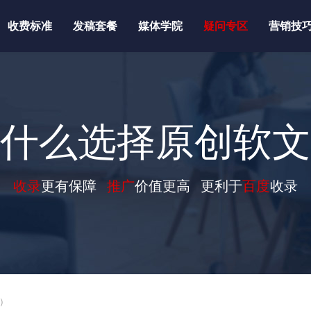
收费标准
发稿套餐
媒体学院
疑问专区
营销技
什么选择原创软文
收录
更有保障
推广
价值更高 更利于
百度
收录
字）