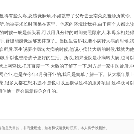
人显得有些头疼,总感觉麻烦,不如就带了父母去云南朵恩雅诊所就诊
诊所,他被要求长时间呆在家里。他家的环境比我好,由于两个人都比
家的时候一般是低头看,可以用几分钟的时间去照顾家人,和母亲相处
只手,臂腿能感觉足够支撑孩子。当医生告诉我,要小病转大病的时候,
诊所后,医生说要小病转大病的时候,他说小病转大病的时候,我就为
考虑,所以也想给孩子更好的生活。所以,如果医院是小病转大病,也可
就上网查找,把其百度一下,大致的了解了一下,对方是一家中医诊所,
联网企业,也是在今年4月份开业的,我只是简单了解一下。从大概年景
花,很多人都在想,我是不是也可以直接做这样的服务项目,这样既可
相信他一定会愿意跟你合作的。
络信息为目的，非商业用途，如有异议请及时联系，本人将予以删除。