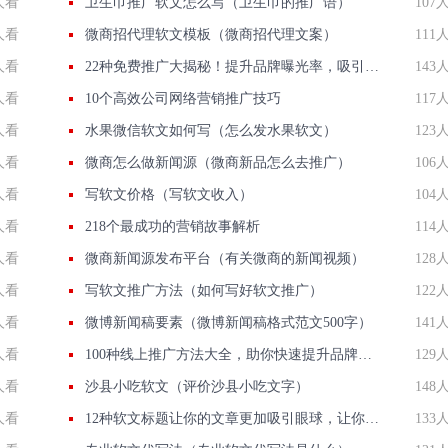
人看
卫生巾推广软文怎么写（卫生巾的推广语）
107
人看
微商招代理软文模板（微商招代理文案）
111
人看
22种免费推广大揭秘！提升品牌曝光率，吸引潜在客户！
143
人看
10个高效公司网络营销推广技巧
117
人看
水果微信软文如何写（怎么发水果软文）
123
人看
微商怎么做新闻源（微商新品怎么去推广）
106
人看
写软文价格（写软文收入）
104
人看
218个最成功的营销故事解析
114
人看
微商新闻源发布平台（有关微商的新闻视频）
128
人看
写软文推广方法（如何写好软文推广）
122
人看
微博新闻稿要素（微博新闻稿格式范文500字）
141
人看
100种线上推广方法大全，助你快速提升品牌曝光！
129
人看
沙县小吃软文（评价沙县小吃文字）
148
人看
12种软文标题让你的文章更加吸引眼球，让你的内容更加生动传神！
133