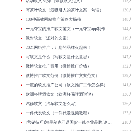
活动软文 劲爆（爆款软文范文）
115
写茶叶软文（最吸引人的茶叶文案一句话）
130
100种高效网站推广策略大揭秘！
148
一元夺宝的推广软文范文（一元夺宝app制作费用）
144
派对软文（派对的文案）
119
2021网络推广，让您的品牌火起来！
122
写软文是什么（写软文是什么意思）
147
微博软文推广费用（微博推广价钱）
132
微博推广软文范例（微博推广文案范文）
129
一流的软文推广公司（软文推广工作怎么样）
141
欧洲杯啤酒软文（欧洲杯喝啤酒说说）
136
汽修软文（汽车软文怎么写）
136
一件代发软文（一件代发视频教程）
133
[营销技巧]鸿星尔克问鼎国货一线企业品牌,论企业品牌舆情监测的重要性
218