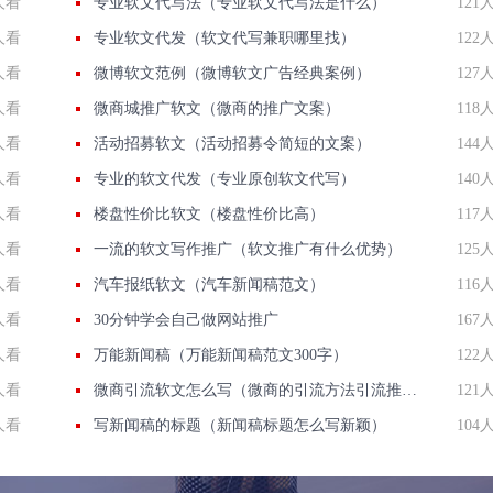
人看
专业软文代写法（专业软文代写法是什么）
121
人看
专业软文代发（软文代写兼职哪里找）
122
人看
微博软文范例（微博软文广告经典案例）
127
人看
微商城推广软文（微商的推广文案）
118
人看
活动招募软文（活动招募令简短的文案）
144
人看
专业的软文代发（专业原创软文代写）
140
人看
楼盘性价比软文（楼盘性价比高）
117
人看
一流的软文写作推广（软文推广有什么优势）
125
人看
汽车报纸软文（汽车新闻稿范文）
116
人看
30分钟学会自己做网站推广
167
人看
万能新闻稿（万能新闻稿范文300字）
122
人看
微商引流软文怎么写（微商的引流方法引流推广）
121
人看
写新闻稿的标题（新闻稿标题怎么写新颖）
104