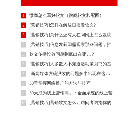
微商怎么写好软文（微商软文和配图）
1
[营销技巧]怎样在解放日报发软文?
2
[营销技巧]为什么还有人在问网上怎么发稿？用智慧软文
3
[营销技巧]信息发新闻需观察那些问题，推广方法有那些？
4
软文传播没效问题到底出在哪儿？
5
[营销技巧]大多数人不知道活动策划书的基本样式是什么,我们一起了解下
6
-新闻媒体发稿没效的问题多半出现在这儿
7
30天掌握网络推广的方法与技巧
8
30天成为线上营销高手：全面系统的线上营销培训
9
[营销技巧]营销软文怎么让访问者阅览你的整篇文案
10