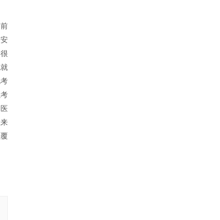
。前
较安
得很
我就
他考
以考
中医
上来
以覆