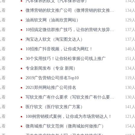
人看
汽车保养的软文（汽车保养语录）
134
人看
微博营销的软文推广公司（微博营销的软文推广公司可靠吗）
134
人看
油画软文网（油画欣赏网站）
129
人看
10招搞定微信群推广技巧，让你的营销大放异彩！
137
人看
淘宝达人软文（淘宝图文达人）
137
人看
10招推广抖音视频，让你成为网红！
140
人看
30个实用技巧！让你轻松掌握公司线上推广
151
人看
专业新闻发布（专业 新闻）
134
人看
2019广告营销公司排名Top10
119
人看
2021郑州网站推广公司排名
130
人看
写软文推广有什么要求（写软文推广有什么要求嘛）
130
人看
医疗软文（医疗软文推广方案）
141
人看
100例营销模式案例，让你成为市场营销达人！
121
人看
微商城推广软文范例（微商城如何做推广）
154