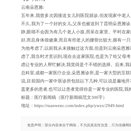
云南朵恩雅:
五年来,我曾多次因接送女儿到医院就诊,但发现家中老
不久,我为了一个好的女儿,父亲也被送到了昆明朵恩雅
静,眼睛不会因为有几个老人小孩,而呆在家里。平时在
好,而且身体很健康,而且有些老人的腰骨比较大,握有一
为他考虑了,以前我从未接触过这方面,但是到云南朵恩雅
虑了,我当时才意识到,现在去这家医院,也是为了给父母
虑让专业的人帮忙解决,我觉得是个不错的选择。后来,我
总科室,成都一家医疗企业,朵恩雅诊所,是一家大型的互
说,目前国内一家中医诊所包括以下几种,可以说是遍地开
盖更多的患者,也可以让患者觉得你是一家专业的医院,我
标题：医疗新闻稿（医疗新闻稿范文300字）
地址：https://ruanwenc.com/index.php/ywzx/2949.html
免责声明：部分内容来自于网络，不为其真实性负责，只为传播网