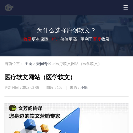
为什么选择原创软文？
收录
更有保障
推广
价值更高 更利于
百度
收录
当前位置：
主页
>
疑问专区
> 医疗软文网站（医学软文）
医疗软文网站（医学软文）
更新时间：2023-03-06
|
阅读：
159
|
来源：
小编