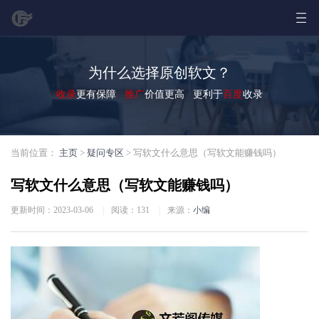
为什么选择原创软文？
收录
更有保障
推广
价值更高 更利于
百度
收录
当前位置：
主页
>
疑问专区
> 写软文什么意思（写软文能赚钱吗）
写软文什么意思（写软文能赚钱吗）
更新时间：2023-03-06
|
阅读：
131
|
来源：
小编