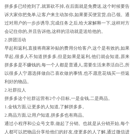
拼多多已经抢到了,就算砍不掉,在后面就是免费送,这个时候要告
诉大家你把免单,让客户来主动加你,如果要买便宜货,自己领。通
过对用户的一步步诱导,完成任务之后,给大家解释一下,这样对方
会记住你的,并且告诉他,这样的活动就是送给他的。
2.拼团活动
早起和返利,直接将商家补贴的费用分给客户,这个是有效的,如果
早起,很多人不知道拼多多,但是如果是返利,他们就会知道,原来
拼多多是不赚钱的,每一个人都是普通人,需要生活来养活自己,所
以很多人宁愿选择做自己喜欢做的事情,也不愿意花钱买一些返
利好的物品。
2.社群拉人
拼多多这个社群运营有2个小目标,一是金钱,二是商品。
1.金钱方面,让更多的人知道,了解拼多多。
2.商品方面,让用户知道,拼多多也有商品。
通过小程序和公众号文章,做起了分销。也就是从分销开始,每个
人都可以把物品分享给他们的好友,使更多的人了解,通过微信进