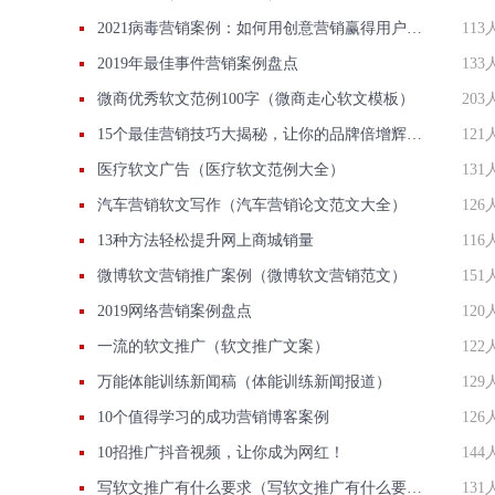
2021病毒营销案例：如何用创意营销赢得用户心？
113
2019年最佳事件营销案例盘点
133
微商优秀软文范例100字（微商走心软文模板）
203
15个最佳营销技巧大揭秘，让你的品牌倍增辉煌！
121
医疗软文广告（医疗软文范例大全）
131
汽车营销软文写作（汽车营销论文范文大全）
126
13种方法轻松提升网上商城销量
116
微博软文营销推广案例（微博软文营销范文）
151
2019网络营销案例盘点
120
一流的软文推广（软文推广文案）
122
万能体能训练新闻稿（体能训练新闻报道）
129
10个值得学习的成功营销博客案例
126
10招推广抖音视频，让你成为网红！
144
写软文推广有什么要求（写软文推广有什么要求嘛）
131