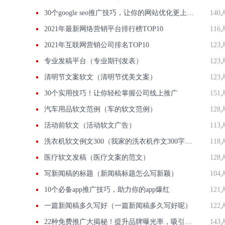
30个google seo推广技巧，让你的网站优化更上一层楼！
140
2021年最新网络营销平台排行榜TOP10
116
2021年互联网营销公司排名TOP10
123
专业发稿平台（专业期刊发表）
123
清明节文案软文（清明节优美文案）
123
30个实用技巧！让你轻松掌握公司线上推广
151
汽车用品软文范例（车的软文范例）
128
活动前软文（活动软文广告）
113
洗衣机软文例文300（我家的洗衣机作文300字说明文）
118
医疗软文发稿（医疗文案的范文）
128
写新闻稿的标题（新闻稿标题怎么写新颖）
104
10个必备app推广技巧，助力你的app爆红
121
一篇新闻稿多久写好（一篇新闻稿多久写好呢）
122
22种免费推广大揭秘！提升品牌曝光率，吸引潜在客户！
143