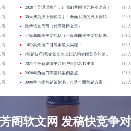
人看
2020年普通话推广，让我们共同倡导标准语音！
117
人看
30天成为线上营销高手：全面系统的线上营销培训
223
人看
微博软文代写（代写微博文章）
128
人看
一篇新闻稿主要包括（一篇新闻稿主要包括哪三个部分）
131
人看
10种高效推广引流渠道大揭秘！
166
人看
[营销技巧]营销软文怎么让访问者阅览你的整篇文案
220
人看
2021年最新媒体平台用户量排名TOP10
116
人看
2020年负面口碑营销案例盘点
121
人看
3000字市场营销策划书：打造全面营销方案
129
芳阁软文网 发稿快竞争