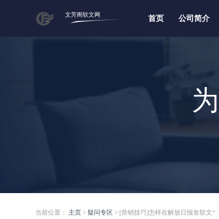
文芳阁软文网
首页
公司简介
为
当前位置：
主页
>
疑问专区
> [营销技巧]怎样在解放日报发软文?