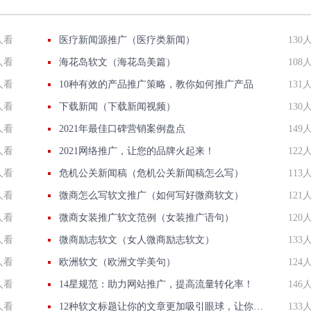
人看
医疗新闻源推广（医疗类新闻）
130
人看
海花岛软文（海花岛美篇）
108
人看
10种有效的产品推广策略，教你如何推广产品
131
人看
下载新闻（下载新闻视频）
130
人看
2021年最佳口碑营销案例盘点
149
人看
2021网络推广，让您的品牌火起来！
122
人看
危机公关新闻稿（危机公关新闻稿怎么写）
113
人看
微商怎么写软文推广（如何写好微商软文）
121
人看
微商女装推广软文范例（女装推广语句）
120
人看
微商励志软文（女人微商励志软文）
133
人看
欧洲软文（欧洲文学美句）
124
人看
14星规范：助力网站推广，提高流量转化率！
146
人看
12种软文标题让你的文章更加吸引眼球，让你的内容更加生动传神！
133