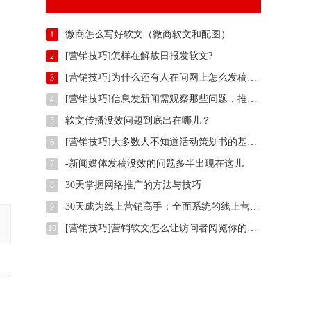
微商怎么写好软文（微商软文和配图）
1
[营销技巧]怎样在解放日报发软文?
2
[营销技巧]为什么还有人在问网上怎么发稿？用智慧软文
3
[营销技巧]信息发新闻需观察那些问题，推广方法有那些？
4
软文传播没效问题到底出在哪儿？
5
[营销技巧]大多数人不知道活动策划书的基本样式是什么,我们一起了解下
6
-新闻媒体发稿没效的问题多半出现在这儿
7
30天掌握网络推广的方法与技巧
8
30天成为线上营销高手：全面系统的线上营销培训
9
[营销技巧]营销软文怎么让访问者阅览你的整篇文案
10