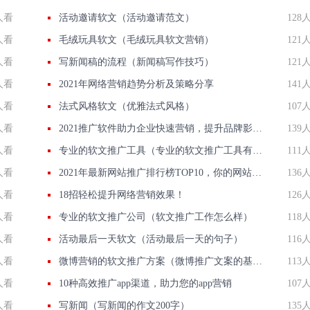
人看
活动邀请软文（活动邀请范文）
128
人看
毛绒玩具软文（毛绒玩具软文营销）
121
人看
写新闻稿的流程（新闻稿写作技巧）
121
人看
2021年网络营销趋势分析及策略分享
141
人看
法式风格软文（优雅法式风格）
107
人看
2021推广软件助力企业快速营销，提升品牌影响力！
139
人看
专业的软文推广工具（专业的软文推广工具有哪些）
111
人看
2021年最新网站推广排行榜TOP10，你的网站上榜了吗？
136
人看
18招轻松提升网络营销效果！
126
人看
专业的软文推广公司（软文推广工作怎么样）
118
人看
活动最后一天软文（活动最后一天的句子）
116
人看
微博营销的软文推广方案（微博推广文案的基本内容有哪些）
113
人看
10种高效推广app渠道，助力您的app营销
107
人看
写新闻（写新闻的作文200字）
135