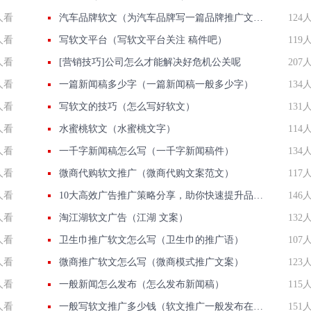
人看
汽车品牌软文（为汽车品牌写一篇品牌推广文案）
124
人看
写软文平台（写软文平台关注 稿件吧）
119
人看
[营销技巧]公司怎么才能解决好危机公关呢
207
人看
一篇新闻稿多少字（一篇新闻稿一般多少字）
134
人看
写软文的技巧（怎么写好软文）
131
人看
水蜜桃软文（水蜜桃文字）
114
人看
一千字新闻稿怎么写（一千字新闻稿件）
134
人看
微商代购软文推广（微商代购文案范文）
117
人看
10大高效广告推广策略分享，助你快速提升品牌知名度
146
人看
淘江湖软文广告（江湖 文案）
132
人看
卫生巾推广软文怎么写（卫生巾的推广语）
107
人看
微商推广软文怎么写（微商模式推广文案）
123
人看
一般新闻怎么发布（怎么发布新闻稿）
115
人看
一般写软文推广多少钱（软文推广一般发布在哪些平台）
151