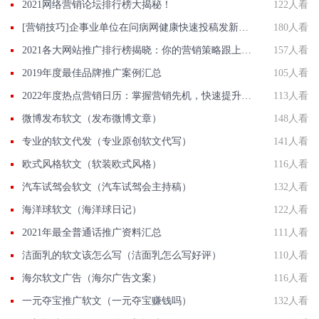
2021网络营销论坛排行榜大揭秘！
122人看
[营销技巧]企事业单位在问病网健康快速投稿发新闻联系方法智慧新闻平台入口
180人看
2021各大网站推广排行榜揭晓：你的营销策略跟上榜单了吗？
157人看
2019年度最佳品牌推广案例汇总
105人看
2022年度热点营销日历：掌握营销先机，快速提升品牌影响力！
113人看
微博发布软文（发布微博文章）
148人看
专业的软文代发（专业原创软文代写）
141人看
欧式风格软文（软装欧式风格）
116人看
汽车试驾会软文（汽车试驾会主持稿）
132人看
海洋球软文（海洋球日记）
122人看
2021年最全普通话推广资料汇总
111人看
洁面乳的软文该怎么写（洁面乳怎么写好评）
110人看
海尔软文广告（海尔广告文案）
116人看
一元夺宝推广软文（一元夺宝赚钱吗）
132人看