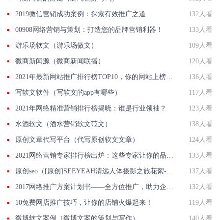
2019微信营销成功案例：探索有效推广之道
132人看
00908网络营销与策划：打造您的品牌营销利器！
133人看
游乐场软文（游乐场做文）
109人看
微商新闻源（微商新闻联播）
120人看
2021年最新网站推广排行榜TOP10，你的网站上榜了吗？
136人看
写软文软件（写软文的app有哪些）
117人看
2021年网络精准营销排行榜揭晓：谁是行业领袖？
123人看
水酒软文（酒水营销软文范文）
138人看
原创文章代写平台（代写原创软文文章）
124人看
2021网络营销专家排行榜出炉：这些专家让你的品牌火起来！
133人看
原创seo（[原创]SEEYEAH清远人体摄影之旅花絮---人像拍摄）
137人看
2017网络推广方案计划书——全方位推广，助力企业发展
132人看
10免费网店推广技巧，让你的店铺火爆起来！
119人看
微博软文案例（微博文案的策划与写作）
140人看