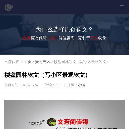
为什么选择原创软文？
收录
更有保障
推广
价值更高 更利于
百度
收录
当前位置：
主页
>
疑问专区
> 楼盘园林软文（写小区景观软文）
楼盘园林软文（写小区景观软文）
更新时间：2023-02-24
|
阅读：
110
|
来源：
小编