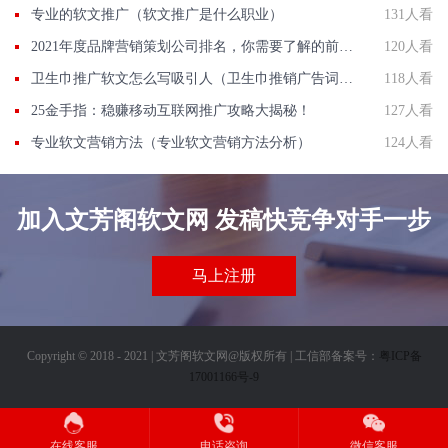
专业的软文推广（软文推广是什么职业）
131人看
2021年度品牌营销策划公司排名，你需要了解的前10强
120人看
卫生巾推广软文怎么写吸引人（卫生巾推销广告词长篇）
118人看
25金手指：稳赚移动互联网推广攻略大揭秘！
127人看
专业软文营销方法（专业软文营销方法分析）
124人看
加入文芳阁软文网 发稿快竞争对手一步
马上注册
Copyright © 2018 - 2021 | 文芳阁软文网@版权所有 | 工信部备案号：
粤ICP备
17001166号-9
在线客服
电话咨询
微信客服