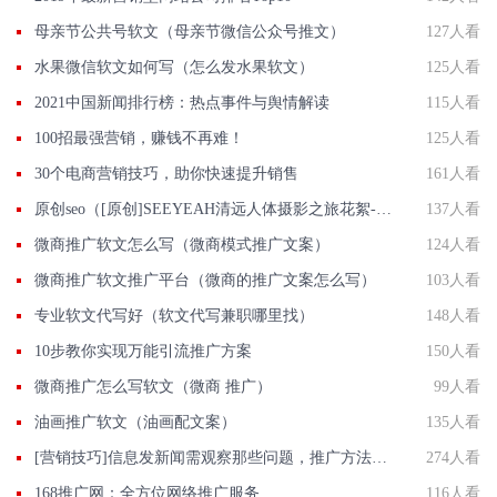
母亲节公共号软文（母亲节微信公众号推文）
127人看
水果微信软文如何写（怎么发水果软文）
125人看
2021中国新闻排行榜：热点事件与舆情解读
115人看
100招最强营销，赚钱不再难！
125人看
30个电商营销技巧，助你快速提升销售
161人看
原创seo（[原创]SEEYEAH清远人体摄影之旅花絮---人像拍摄）
137人看
微商推广软文怎么写（微商模式推广文案）
124人看
微商推广软文推广平台（微商的推广文案怎么写）
103人看
专业软文代写好（软文代写兼职哪里找）
148人看
10步教你实现万能引流推广方案
150人看
微商推广怎么写软文（微商 推广）
99人看
油画推广软文（油画配文案）
135人看
[营销技巧]信息发新闻需观察那些问题，推广方法有那些？
274人看
168推广网：全方位网络推广服务
116人看