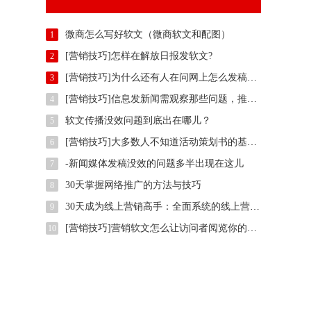
微商怎么写好软文（微商软文和配图）
1
[营销技巧]怎样在解放日报发软文?
2
[营销技巧]为什么还有人在问网上怎么发稿？用智慧软文
3
[营销技巧]信息发新闻需观察那些问题，推广方法有那些？
4
软文传播没效问题到底出在哪儿？
5
[营销技巧]大多数人不知道活动策划书的基本样式是什么,我们一起了解下
6
-新闻媒体发稿没效的问题多半出现在这儿
7
30天掌握网络推广的方法与技巧
8
30天成为线上营销高手：全面系统的线上营销培训
9
[营销技巧]营销软文怎么让访问者阅览你的整篇文案
10
。