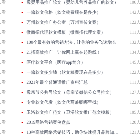
人看
母婴用品推广软文（婴幼儿营养品推广的软文）
106
人看
一篇软文价格（软文稿费现在是多少）
142
人看
万州软文推广办公室（万州宣传文案）
122
人看
微商招代理软文模板（微商招代理文案）
111
人看
100个最有效的营销方法，让你的业务飞速增长
132
人看
21招高效推广，让你网上赢在起跑线！
134
人看
医疗软文平台（医疗app简介）
145
人看
一篇软文多少钱（软文稿费现在是多少）
122
人看
2021年最全普通话推广资料汇总
111
人看
母亲节公共号软文（母亲节微信公众号推文）
127
人看
专业软文代发（软文代写兼职哪里找）
122
人看
卫浴软文推广范文（卫浴软文推广范文模板）
185
人看
2019网络营销案例盘点
120
人看
13种高效网络营销技巧，助你快速提升品牌知名度！
121