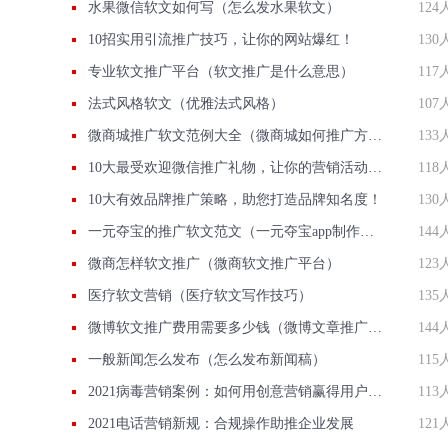
水果微信软文如何写（怎么发水果软文）
124
10招实用引流推广技巧，让你的网站爆红！
130
专业软文推广平台（软文推广是什么意思）
117
法式风格软文（优雅法式风格）
107
微商城推广软文范例大全（微商城如何推广方案）
133
10大最受欢迎微信推广礼物，让你的营销活动更有吸引力！
118
10大有效品牌推广策略，助您打造品牌知名度！
130
一元夺宝的推广软文范文（一元夺宝app制作费用）
144
微商怎样软文推广（微商软文推广平台）
123
医疗软文营销（医疗软文写作技巧）
135
微博软文推广费用需要多少钱（微博文章推广有用吗）
144
一般新闻怎么发布（怎么发布新闻稿）
115
2021病毒营销案例：如何用创意营销赢得用户心？
113
2021电话营销新规：合规操作助推企业发展
121