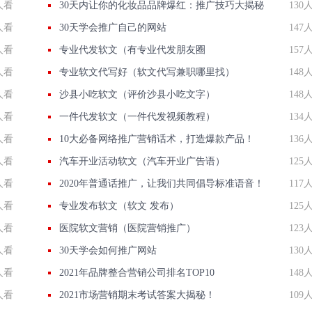
人看
30天内让你的化妆品品牌爆红：推广技巧大揭秘
130
人看
30天学会推广自己的网站
147
人看
专业代发软文（有专业代发朋友圈
157
人看
专业软文代写好（软文代写兼职哪里找）
148
人看
沙县小吃软文（评价沙县小吃文字）
148
人看
一件代发软文（一件代发视频教程）
134
人看
10大必备网络推广营销话术，打造爆款产品！
136
人看
汽车开业活动软文（汽车开业广告语）
125
人看
2020年普通话推广，让我们共同倡导标准语音！
117
人看
专业发布软文（软文 发布）
125
人看
医院软文营销（医院营销推广）
123
人看
30天学会如何推广网站
130
人看
2021年品牌整合营销公司排名TOP10
148
人看
2021市场营销期末考试答案大揭秘！
109