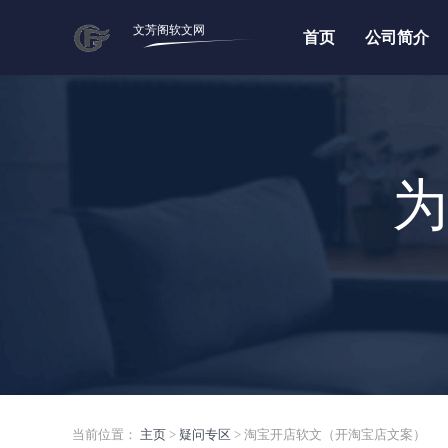
文芳阁软文网
首页
公司简介
为
当前位置：
主页
>
疑问专区
> 淘宝开店软文（开淘宝店文案）