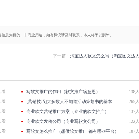
络信息为目的，非商业用途，如有异议请及时联系，本人将予以删除。
下一篇：
淘宝达人软文怎么写（淘宝图文达
人看
写软文推广的作用（软文推广啥意思）
138
人看
[营销技巧]大多数人不知道活动策划书的基本样式是什么,我们一起了解下
265
人看
专业软文营销推广方案（专业的软文推广）
137
人看
专业软文发稿公司（专业写软文公司）
122
人看
写软文怎么推广（想做软文推广 都有哪些平台）
107