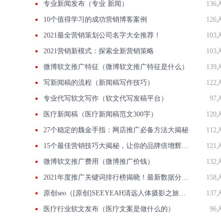
专业新闻发布（专业 新闻）
136
10个值得学习的成功营销博客案例
126
2021最全营销策划公司名字大全推荐！
103
2021营销新模式：探索全新营销策略
103
微博软文推广特征（微博软文推广特征是什么）
139
写新闻稿的流程（新闻稿写作技巧）
122
专业代写软文写作（软文代写发稿平台）
97
医疗新闻稿（医疗新闻稿范文300字）
120
27个稳定的魏金手指：网店推广必备方法大揭秘
112
15个最佳营销技巧大揭秘，让你的品牌倍增辉煌！
121
微博软文推广费用（微博推广价钱）
132
2021年度推广关键词排行榜揭晓！最新数据分析，助你轻松提升网站流量！
158
原创seo（[原创]SEEYEAH清远人体摄影之旅花絮---人像拍摄）
137
医疗行业软文发布（医疗文案是做什么的）
96