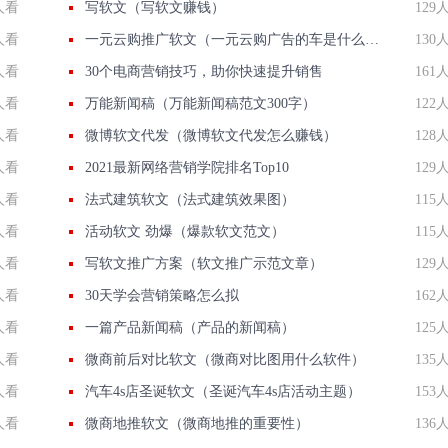
人看
写软文（写软文赚钱）
129
人看
一元云购推广软文（一元云购广告的车是什么牌子）
130
人看
30个电商营销技巧，助你快速提升销售
161
人看
万能新闻稿（万能新闻稿范文300字）
122
人看
微博软文代发（微博软文代发怎么赚钱）
128
人看
2021最新网络营销学院排名Top10
129
人看
法式建筑软文（法式建筑效果图）
115
人看
活动软文 劲爆（爆款软文范文）
115
人看
写软文推广方案（软文推广示范文章）
129
人看
30天学会营销策略怎么拟
162
人看
一篇产品新闻稿（产品的新闻稿）
125
人看
微商前后对比软文（微商对比图用什么软件）
135
人看
汽车4s店圣诞软文（圣诞汽车4s店活动主题）
153
人看
微商地推软文（微商地推的重要性）
136