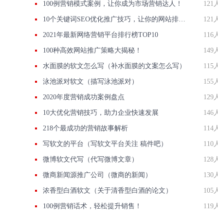
100例营销模式案例，让你成为市场营销达人！
121
10个关键词SEO优化推广技巧，让你的网站排名飞升
121
2021年最新网络营销平台排行榜TOP10
116
100种高效网站推广策略大揭秘！
149
水面膜的软文怎么写（补水面膜的文案怎么写）
115
泳池派对软文（描写泳池派对）
155
2020年度营销成功案例盘点
129
10大优化营销技巧，助力企业快速发展
146
218个最成功的营销故事解析
114
写软文的平台（写软文平台关注 稿件吧）
110
微博软文代写（代写微博文章）
128
微商新闻源推广公司（微商的新闻）
130
浓香型白酒软文（关于清香型白酒的论文）
105
100例营销话术，轻松提升销售！
119