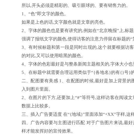
所以,开头必须是精彩的、吸引眼球的、要有销售力的。
1、“色”即文字的颜色。
如果是上色的话,文字颜色就是文章的亮色。
2、字体的颜色也是要有讲究的,例如在“北京晚报”上,标
强调了报纸文字的颜色,使得访客的注意力停留在标题的“
3、有时候标题和第一段是同时出现的,这个就要根据访
的对比,又可以使用暗黑的颜色。
4、字体的色彩最好是与整条新闻主题相关的,字体大小也
5、在标题中就需要合理运用类似于“{各地名}的有{}号}
二、配图要有美感 1、在配图的时候,最好是加上背景的
入到图片里面。
2、在图片的下方,还要加上“#”等符号,这样访客在阅读
数据上比较多。
三、插入广告要适度 在“{地域}”里面添加“+XX”字样
四、广告内容要与主图进行匹配 对于广告图片来说,最好
样才能发挥好的宣传效果。