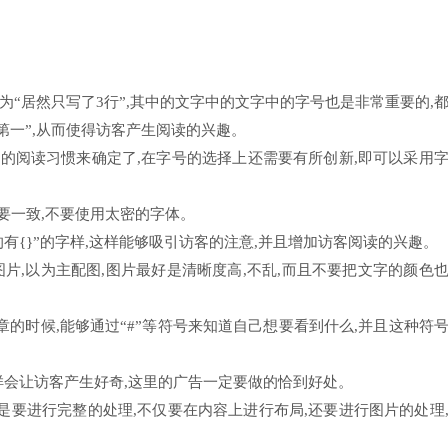
题为“居然只写了3行”,其中的文字中的文字中的字号也是非常重要的,
第一”,从而使得访客产生阅读的兴趣。
客的阅读习惯来确定了,在字号的选择上还需要有所创新,即可以采用
要一致,不要使用太密的字体。
的有{}”的字样,这样能够吸引访客的注意,并且增加访客阅读的兴趣。
图片,以为主配图,图片最好是清晰度高,不乱,而且不要把文字的颜色
文章的时候,能够通过“#”等符号来知道自己想要看到什么,并且这种符
,这样会让访客产生好奇,这里的广告一定要做的恰到好处。
是要进行完整的处理,不仅要在内容上进行布局,还要进行图片的处理