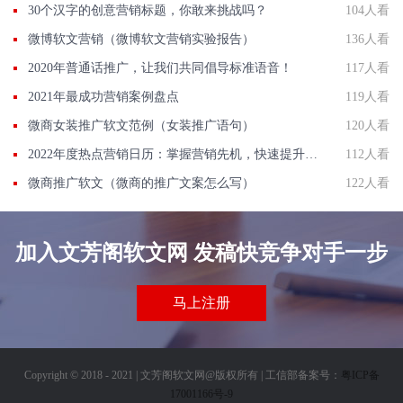
30个汉字的创意营销标题，你敢来挑战吗？
104人看
微博软文营销（微博软文营销实验报告）
136人看
2020年普通话推广，让我们共同倡导标准语音！
117人看
2021年最成功营销案例盘点
119人看
微商女装推广软文范例（女装推广语句）
120人看
2022年度热点营销日历：掌握营销先机，快速提升品牌影响力！
112人看
微商推广软文（微商的推广文案怎么写）
122人看
加入文芳阁软文网 发稿快竞争对手一步
马上注册
Copyright © 2018 - 2021 | 文芳阁软文网@版权所有 | 工信部备案号：
粤ICP备
17001166号-9