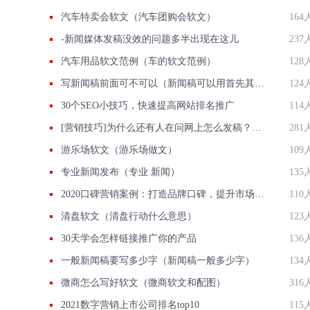
汽车特卖会软文（汽车团购会软文）
164
-新闻媒体发稿没效的问题多半出现在这儿
237
汽车用品软文范例（车的软文范例）
128
写新闻稿前面可不可以（新闻稿可以用首先其次吗）
124
30个SEO小技巧，快速提高网站排名推广
114
[营销技巧]为什么还有人在问网上怎么发稿？用智慧软文
281
游乐场软文（游乐场做文）
109
专业新闻发布（专业 新闻）
135
2020口碑营销案例：打造品牌口碑，提升市场竞争力
110
清盘软文（清盘行动什么意思）
123
30天学会怎样链接推广你的产品
136
一般新闻稿要写多少字（新闻稿一般多少字）
134
微商怎么写好软文（微商软文和配图）
316
2021数字营销上市公司排名top10
115