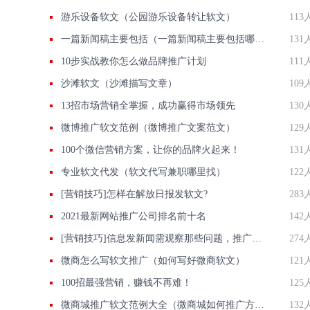
游乐设备软文（公园游乐设备转让软文）
113
一篇新闻稿主要包括（一篇新闻稿主要包括哪三个部分）
131
10步实战教你怎么做品牌推广计划
111
沙滩软文（沙滩描写文章）
109
13招市场营销全掌握，成功赢得市场领先
130
微博推广软文范例（微博推广文案范文）
129
100个微信营销方案，让你的品牌火起来！
131
专业软文代发（软文代写兼职哪里找）
122
[营销技巧]怎样在解放日报发软文?
283
2021最新网站推广公司排名前十名
142
[营销技巧]信息发新闻需观察那些问题，推广方法有那些？
274
微商怎么写软文推广（如何写好微商软文）
121
100招最强营销，赚钱不再难！
125
微商城推广软文范例大全（微商城如何推广方案）
132