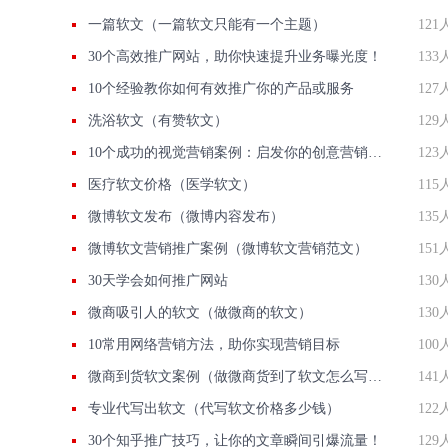
一篇软文（一篇软文只能有一个主题）
121
30个高效推广网站，助你快速提升业务曝光度！
133
10个经验教你如何有效推广你的产品或服务
127
洗浴软文（有赞软文）
129
10个成功的视觉营销案例：启发你的创意营销之路
123
医疗软文价格（医学软文）
115
微博软文发布（微博内容发布）
135
微博软文营销推广案例（微博软文营销范文）
151
30天学会如何推广网站
130
微商吸引人的软文（做微商的软文）
130
10常用网络营销方法，助你实现营销目标
100
微商到货软文案例（做微商货到了软文怎么写比较好）
141
专业代写出软文（代写软文价格多少钱）
122
30个知乎推广技巧，让你的文章瞬间引爆流量！
129