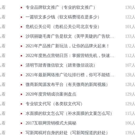
人看
专业品牌软文推广（专业的软文推广）
130
人看
一篇软文多少钱（软文稿费现在是多少）
122
人看
危机公关公司（危机公关公司北京专业）
101
人看
沙琪丽睫毛膏广告是软文（美甲美睫的广告软文）
133
人看
2021年产品推广新玩法，让你的品牌火起来！
132
人看
2022年度热点营销日历：掌握营销先机，快速提升品牌影响力！
112
人看
清明节踏青微信软文（踏青微信说说）
107
人看
2021年最新网络推广论坛排行榜，你可不能错过！
128
人看
微商新闻源发布平台（有关微商的新闻视频）
128
人看
2020年度营销成功案例盘点
129
人看
专业软文代写（各类软文代写）
129
人看
水面膜的软文怎么写（补水面膜的文案怎么写）
115
人看
2017互联网营销模式大揭秘
106
人看
写新闻稿对自身的好处（写新闻报道的好处）
139