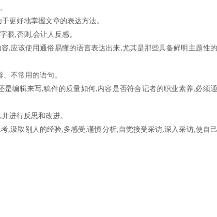
作。
有助于更好地掌握文章的表达方法。
字眼,否则,会让人反感。
内容,应该使用通俗易懂的语言表达出来,尤其是那些具备鲜明主题性
僻、不常用的语句。
者还是编辑来写,稿件的质量如何,内容是否符合记者的职业素养,必须
,并进行反思和改进。
考,汲取别人的经验,多感受,谨慎分析,自觉接受采访,深入采访,使自