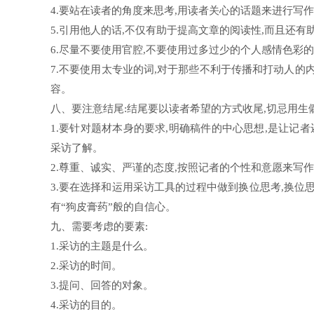
4.要站在读者的角度来思考,用读者关心的话题来进行写
5.引用他人的话,不仅有助于提高文章的阅读性,而且还
6.尽量不要使用官腔,不要使用过多过少的个人感情色彩的
7.不要使用太专业的词,对于那些不利于传播和打动人的
容。
八、要注意结尾:结尾要以读者希望的方式收尾,切忌用生
1.要针对题材本身的要求,明确稿件的中心思想,是让记
采访了解。
2.尊重、诚实、严谨的态度,按照记者的个性和意愿来写作
3.要在选择和运用采访工具的过程中做到换位思考,换位思
有“狗皮膏药”般的自信心。
九、需要考虑的要素:
1.采访的主题是什么。
2.采访的时间。
3.提问、回答的对象。
4.采访的目的。