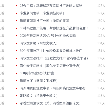
人看
25金手指：稳赚移动互联网推广攻略大揭秘！
127
人看
专业新闻发稿（专业的新闻稿）
122
人看
微商新闻源推广公司（微商的新闻）
130
人看
10种高效推广策略，帮你快速提升品牌知名度！
136
人看
2021年最新网络营销培训公司排名揭晓
122
人看
写软文价格（写软文收入）
104
人看
30个实用技巧！让你轻松掌握公司线上推广
151
人看
写软文怎么推广（想做软文推广 都有哪些平台）
107
人看
海尔专卖店软文（海尔专卖店开业宣传语）
130
人看
100例市场营销策划方案
121
人看
微商文案（微商文案模板）
139
人看
写新闻稿的注意事项（写新闻稿的注意事项有哪些）
131
人看
消防软文（消防安全软文）
118
人看
浓香型白酒软文（关于清香型白酒的论文）
105