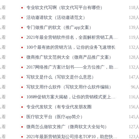
人看
专业软文代写啊（软文代写平台有哪些）
118
人看
活动邀请软文（活动邀请范文）
128
人看
专门做推广的软文（推广app文案）
139
人看
2021年最全营销软件排名，全面解析营销工具趋势！
119
人看
100个最有效的营销方法，让你的业务飞速增长
132
人看
微商推广软文范例大全（微商产品推广文案）
128
人看
2017网络推广方案计划书——全方位推广，助力企业发展
132
人看
写软文是什么（写软文是什么意思）
147
人看
写软文用什么软件（写软文用什么软件编辑）
96
人看
108种促销方案大揭秘，让你的营销模式更上一层楼！
116
人看
专业代发软文（有专业代发朋友圈
156
人看
医疗软文平台（医疗app简介）
145
人看
微商怎么做软文推广（微商软文大全短句）
127
人看
2021年最新营销策划公司排名TOP10，助您快速选择优质合作伙伴！
123