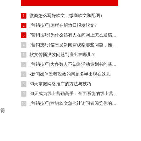
微商怎么写好软文（微商软文和配图）
1
[营销技巧]怎样在解放日报发软文?
2
[营销技巧]为什么还有人在问网上怎么发稿？用智慧软文
3
[营销技巧]信息发新闻需观察那些问题，推广方法有那些？
4
软文传播没效问题到底出在哪儿？
5
[营销技巧]大多数人不知道活动策划书的基本样式是什么,我们一起了解下
6
-新闻媒体发稿没效的问题多半出现在这儿
7
30天掌握网络推广的方法与技巧
8
30天成为线上营销高手：全面系统的线上营销培训
9
[营销技巧]营销软文怎么让访问者阅览你的整篇文案
10
写得