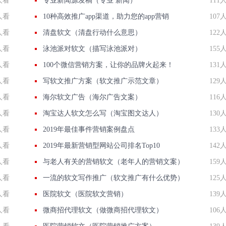
人看
专业新闻源发稿（专业 新闻）
111
人看
10种高效推广app渠道，助力您的app营销
107
人看
清盘软文（清盘行动什么意思）
122
人看
泳池派对软文（描写泳池派对）
155
人看
100个微信营销方案，让你的品牌火起来！
131
人看
写软文推广方案（软文推广示范文章）
129
人看
海尔软文广告（海尔广告文案）
116
人看
淘宝达人软文怎么写（淘宝图文达人）
130
人看
2019年最佳事件营销案例盘点
133
人看
2019年最新营销型网站公司排名Top10
142
人看
与老人有关的营销软文（老年人的营销文案）
159
人看
一流的软文写作推广（软文推广有什么优势）
125
人看
医院软文（医院软文营销）
139
人看
微商招代理软文（做微商招代理软文）
106