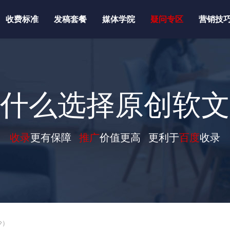
收费标准
发稿套餐
媒体学院
疑问专区
营销技
什么选择原创软文
收录
更有保障
推广
价值更高 更利于
百度
收录
少）