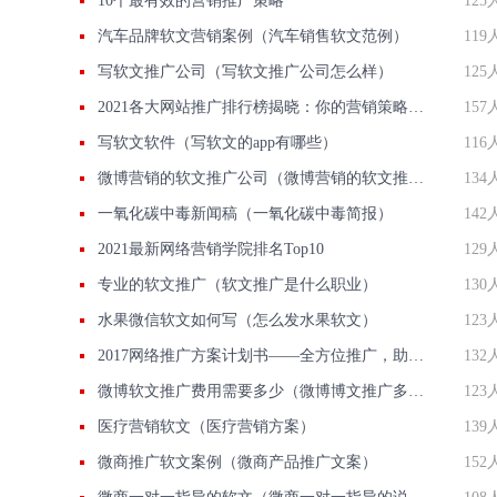
10个最有效的营销推广策略
125
汽车品牌软文营销案例（汽车销售软文范例）
119
写软文推广公司（写软文推广公司怎么样）
125
2021各大网站推广排行榜揭晓：你的营销策略跟上榜单了吗？
157
写软文软件（写软文的app有哪些）
116
微博营销的软文推广公司（微博营销的软文推广公司可靠吗）
134
一氧化碳中毒新闻稿（一氧化碳中毒简报）
142
2021最新网络营销学院排名Top10
129
专业的软文推广（软文推广是什么职业）
130
水果微信软文如何写（怎么发水果软文）
123
2017网络推广方案计划书——全方位推广，助力企业发展
132
微博软文推广费用需要多少（微博博文推广多少钱）
123
医疗营销软文（医疗营销方案）
139
微商推广软文案例（微商产品推广文案）
152