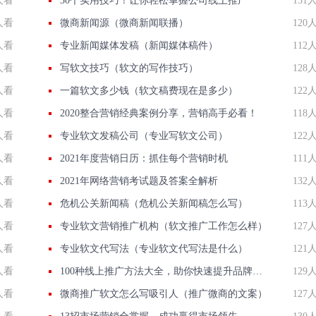
人看
30个实用技巧！让你轻松掌握公司线上推广
151
人看
微商新闻源（微商新闻联播）
120
人看
专业新闻媒体发稿（新闻媒体稿件）
112
人看
写软文技巧（软文的写作技巧）
128
人看
一篇软文多少钱（软文稿费现在是多少）
122
人看
2020整合营销经典案例分享，营销高手必看！
118
人看
专业软文发稿公司（专业写软文公司）
122
人看
2021年度营销日历：抓住每个营销时机
111
人看
2021年网络营销考试题及答案全解析
132
人看
危机公关新闻稿（危机公关新闻稿怎么写）
113
人看
专业软文营销推广机构（软文推广工作怎么样）
127
人看
专业软文代写法（专业软文代写法是什么）
121
人看
100种线上推广方法大全，助你快速提升品牌曝光！
129
人看
微商推广软文怎么写吸引人（推广微商的文案）
127