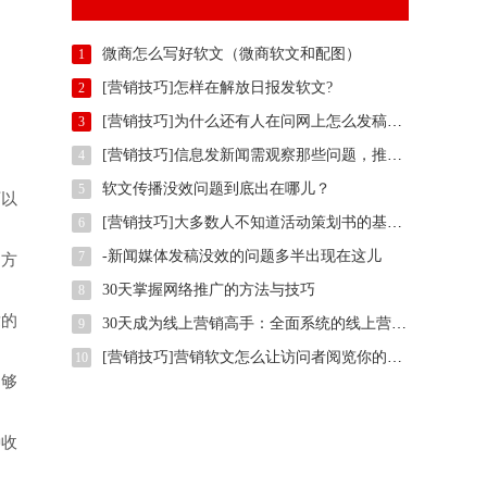
微商怎么写好软文（微商软文和配图）
1
[营销技巧]怎样在解放日报发软文?
2
[营销技巧]为什么还有人在问网上怎么发稿？用智慧软文
3
[营销技巧]信息发新闻需观察那些问题，推广方法有那些？
4
软文传播没效问题到底出在哪儿？
5
可以
[营销技巧]大多数人不知道活动策划书的基本样式是什么,我们一起了解下
6
-新闻媒体发稿没效的问题多半出现在这儿
7
的方
30天掌握网络推广的方法与技巧
8
章的
30天成为线上营销高手：全面系统的线上营销培训
9
[营销技巧]营销软文怎么让访问者阅览你的整篇文案
10
足够
种收