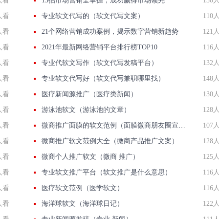
人看
13招市场营销全掌握，成功赢得市场领先
130
人看
专业软文代写的（软文代写文案）
110
人看
21个网络营销成功案例，揭示数字营销新趋势
121
人看
2021年最新网络营销平台排行榜TOP10
116
人看
专业代软文写作（软文代写发稿平台）
132
人看
专业软文代写好（软文代写兼职哪里找）
148
人看
医疗新闻源推广（医疗类新闻）
130
人看
游泳池软文（游泳池的文章）
128
人看
微商推广面膜的软文范例（面膜微商朋友圈宣传语）
107
人看
微商推广软文范例大全（微商产品推广文案）
128
人看
微商个人推广软文（微商 推广）
125
人看
专业软文推广平台（软文推广是什么意思）
116
人看
医疗软文范例（医学软文）
116
人看
海洋球软文（海洋球日记）
122