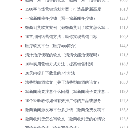
微商一对一指导的软文（微商一对一指导的说说）
108
1500字市场营销策划方案：打造品牌新高度
161
一篇新闻稿多少钱（写一篇新闻多少钱）
122
微商到货软文案例（做微商货到了软文怎么写比较好）
141
10常用网络营销方法，助你实现营销目标
100
医疗软文平台（医疗app简介）
144
清汁治疗便秘的软文（清清饮能治便秘吗）
121
10种实用营销方式方法，提高销售利润
118
30天内提升下载量的7个方法
127
浓香型白酒软文（关于清香型白酒的论文）
105
写新闻稿要注意什么问题（写新闻稿子要注意什么）
119
10个经验教你如何有效推广你的产品或服务
127
微商新闻源发布平台多少钱（微商免费发稿平台）
135
微商收到货怎么写软文（微商收到货的心情说说）
123